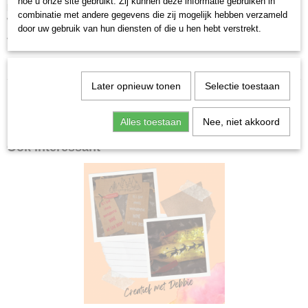
hoe u onze site gebruikt. Zij kunnen deze informatie gebruiken in
persoonlijke opdruk is altijd leuk. En wij maken het mogelijk. Geef je
combinatie met andere gegevens die zij mogelijk hebben verzameld
wensen door en verras iemand met een gepersonaliseerde kerstbal.
door uw gebruik van hun diensten of die u hen hebt verstrekt.
Voorkeur voor een bepaalde kleur? Geef het aan en wij denken mee!
Iemand gedenken? We maken ook kerstballen met engelenvleugels
Later opnieuw tonen
Selectie toestaan
Alles toestaan
Nee, niet akkoord
Ook interessant