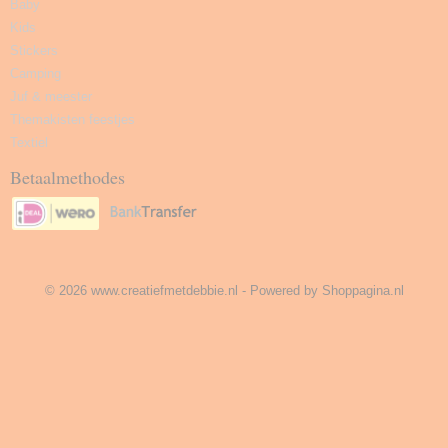
Baby
Kids
Stickers
Camping
Juf & meester
Themakisten feestjes
Textiel
Betaalmethodes
© 2026 www.creatiefmetdebbie.nl - Powered by Shoppagina.nl