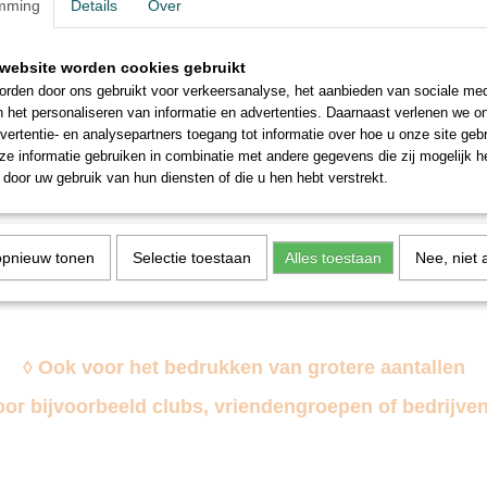
mming
Details
Over
website worden cookies gebruikt
rden door ons gebruikt voor verkeersanalyse, het aanbieden van sociale med
rs voor bidons of
n het personaliseren van informatie en advertenties. Daarnaast verlenen we o
lessen
naamsticker in het lettertype en de
vertentie- en analysepartners toegang tot informatie over hoe u onze site gebru
n jouw…
e informatie gebruiken in combinatie met andere gegevens die zij mogelijk 
door uw gebruik van hun diensten of die u hen hebt verstrekt.
opnieuw tonen
Selectie toestaan
Alles toestaan
Nee, niet 
◊ Ook voor het bedrukken van grotere aantallen
oor bijvoorbeeld clubs, vriendengroepen of bedrijven