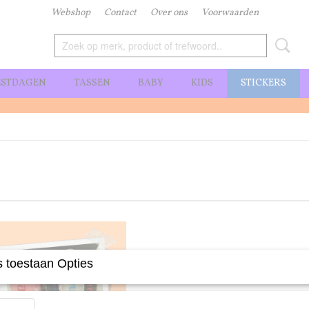
Webshop
Contact
Over ons
Voorwaarden
ESTDAGEN
TASSEN
BABY
KIDS
STICKERS
 toestaan Opties