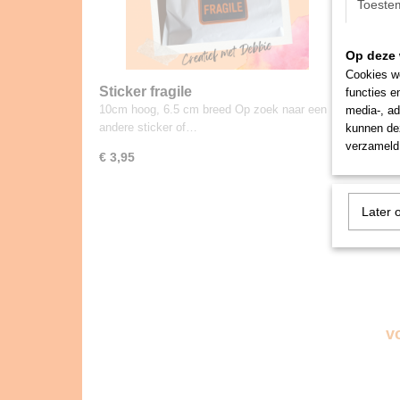
Toeste
Op deze 
Cookies wo
Sticker fragile
Sticke
functies e
drinkf
10cm hoog, 6.5 cm breed Op zoek naar een
Met een 
media-, ad
andere sticker of…
kleur va
kunnen dez
verzameld 
€ 3,95
€ 4,00
Later 
v