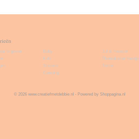
rieën
au te geven
Baby
Juf & meester
en
Kids
Themakisten feestje
gen
Stickers
Textiel
Camping
© 2026 www.creatiefmetdebbie.nl - Powered by Shoppagina.nl