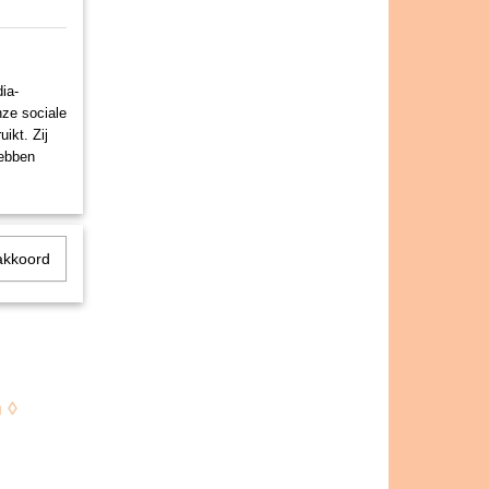
ia-
nze sociale
ikt. Zij
hebben
akkoord
 ◊