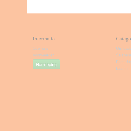
Informatie
Catego
Over ons
Om cade
Voorwaarden
Seizoen
Feestda
Herroeping
tassen