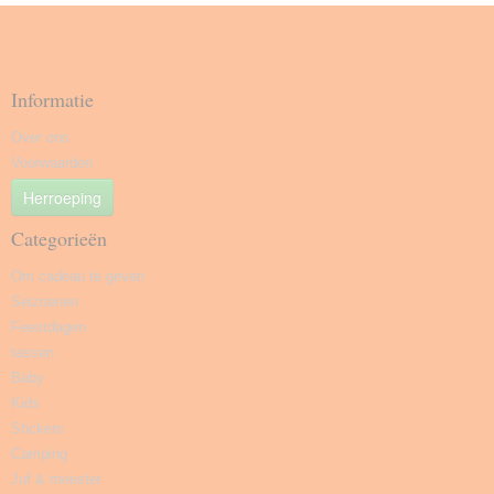
Informatie
Over ons
Voorwaarden
Herroeping
Categorieën
Om cadeau te geven
Seizoenen
Feestdagen
tassen
Baby
Kids
Stickers
Camping
Juf & meester