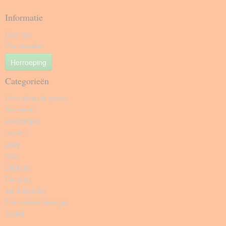
Informatie
Over ons
Voorwaarden
Herroeping
Categorieën
Om cadeau te geven
Seizoenen
Feestdagen
tassen
Baby
Kids
Stickers
Camping
Juf & meester
Themakisten feestjes
Textiel