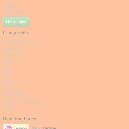
Over ons
Voorwaarden
Herroeping
Categorieën
Om cadeau te geven
Seizoenen
Feestdagen
tassen
Baby
Kids
Stickers
Camping
Juf & meester
Themakisten feestjes
Textiel
Betaalmethodes