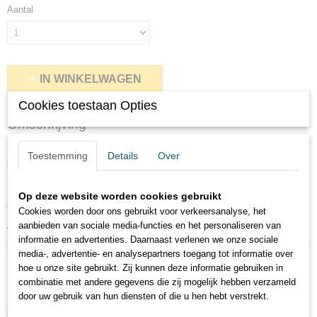
Aantal
IN WINKELWAGEN
Cookies toestaan Opties
Omschrijving
Deze strijkapplicatie strijk je zelf op een shirt, trui of ander textiel. Zo
Toestemming
Details
Over
maak je zelf snel en makkelijk je eigen unieke shirt.
Kies zelf de afmeting van de strijkapplicatie.
Op deze website worden cookies gebruikt
Te bestellen in verschillende kleuren zoals oranje, wit en goud.
Cookies worden door ons gebruikt voor verkeersanalyse, het
aanbieden van sociale media-functies en het personaliseren van
Wordt geleverd met strijkinstructies.
informatie en advertenties. Daarnaast verlenen we onze sociale
media-, advertentie- en analysepartners toegang tot informatie over
hoe u onze site gebruikt. Zij kunnen deze informatie gebruiken in
combinatie met andere gegevens die zij mogelijk hebben verzameld
door uw gebruik van hun diensten of die u hen hebt verstrekt.