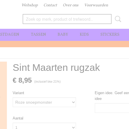
Webshop
Contact
Over ons
Voorwaarden
ESTDAGEN
TASSEN
BABY
KIDS
STICKERS
Sint Maarten rugzak
€ 8,95
(inclusief btw 21%)
Variant
Eigen idee. Geef een
idee
Aantal