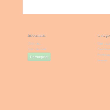
Informatie
Catego
Over ons
Om cade
Voorwaarden
Seizoen
Feestda
Herroeping
tassen