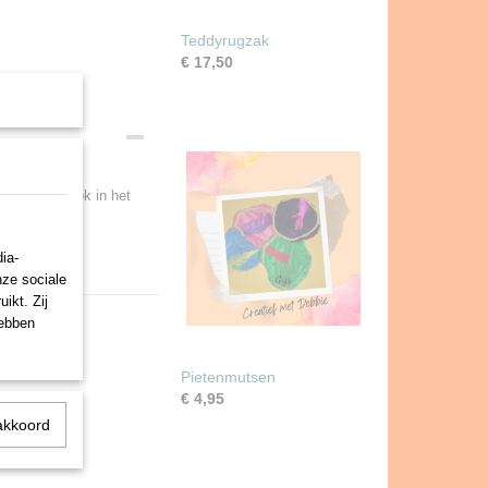
Teddyrugzak
€ 17,50
 kinderen ook in het
htige ideeën.
ia-
x34cm.
nze sociale
ikt. Zij
hebben
Pietenmutsen
€ 4,95
akkoord