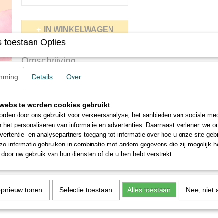
IN WINKELWAGEN
 toestaan Opties
Omschrijving
mming
Details
Over
11 november is de dag.....dat ieder kind met zijn lampion lopen mag.
Wij maken deze leuke rugzakken mét glow in the dark opdruk zodat de
donker goed zichtbaar zijn.
website worden cookies gebruikt
Uiteraard is iedere opdruk mogelijk dus kom maar door met jullie prac
rden door ons gebruikt voor verkeersanalyse, het aanbieden van sociale med
De rugzakken zijn van 100% katoen en hebben een afmeting van 36
n het personaliseren van informatie en advertenties. Daarnaast verlenen we o
€8,95
vertentie- en analysepartners toegang tot informatie over hoe u onze site gebru
e informatie gebruiken in combinatie met andere gegevens die zij mogelijk 
door uw gebruik van hun diensten of die u hen hebt verstrekt.
opnieuw tonen
Selectie toestaan
Alles toestaan
Nee, niet 