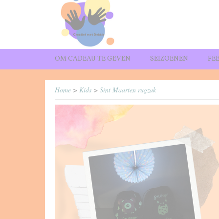
OM CADEAU TE GEVEN
SEIZOENEN
FE
Home
>
Kids
>
Sint Maarten rugzak