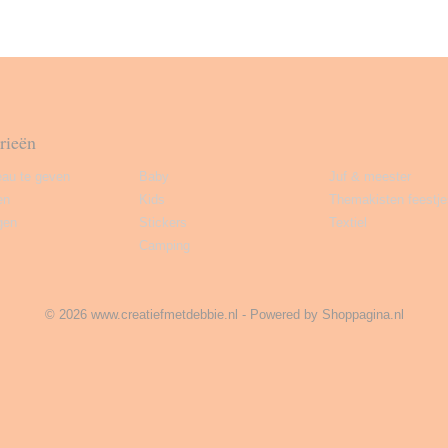
rieën
au te geven
Baby
Juf & meester
en
Kids
Themakisten feestje
gen
Stickers
Textiel
Camping
© 2026 www.creatiefmetdebbie.nl - Powered by Shoppagina.nl