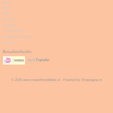
tassen
Baby
Kids
Stickers
Camping
Juf & meester
Themakisten feestjes
Textiel
Betaalmethodes
© 2026 www.creatiefmetdebbie.nl - Powered by Shoppagina.nl