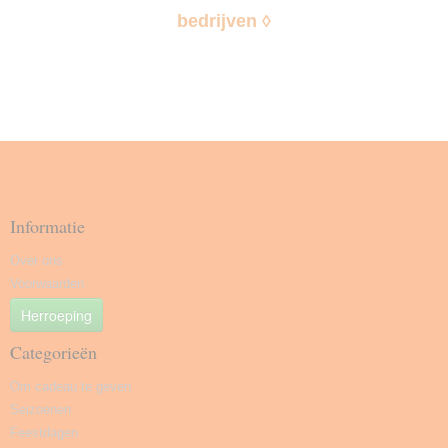
bedrijven ◊
Informatie
Over ons
Voorwaarden
Herroeping
Categorieën
Om cadeau te geven
Seizoenen
Feestdagen