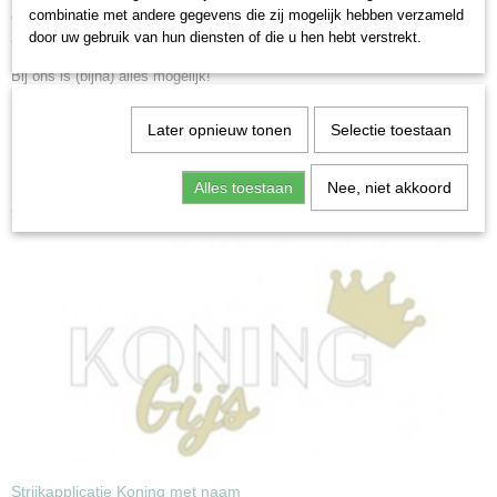
combinatie met andere gegevens die zij mogelijk hebben verzameld
Op de foto's wat inspiratie maar wil je een echt uniek shirt? Vul dan het
door uw gebruik van hun diensten of die u hen hebt verstrekt.
contactformulier
in en geef je wensen aan.
Bij ons is (bijna) alles mogelijk!
Later opnieuw tonen
Selectie toestaan
Alles toestaan
Nee, niet akkoord
Ook interessant
Strijkapplicatie Koning met naam