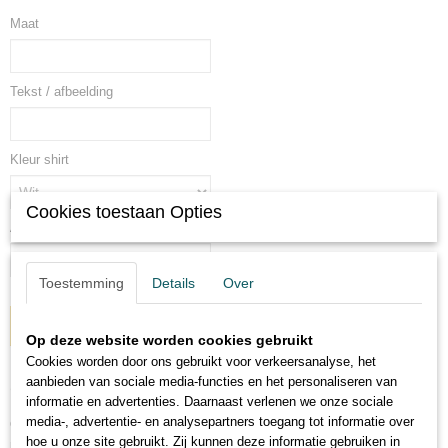
Maat
Tekst / afbeelding
Kleur shirt
Cookies toestaan Opties
Aantal
Toestemming
Details
Over
IN WINKELWAGEN
Op deze website worden cookies gebruikt
Cookies worden door ons gebruikt voor verkeersanalyse, het
aanbieden van sociale media-functies en het personaliseren van
Omschrijving
informatie en advertenties. Daarnaast verlenen we onze sociale
media-, advertentie- en analysepartners toegang tot informatie over
Of je nu samen met de koning jarig bent of zijn verjaardag graag
hoe u onze site gebruikt. Zij kunnen deze informatie gebruiken in
meeviert, een goed shirt is een echte eye catcher op 27 april!